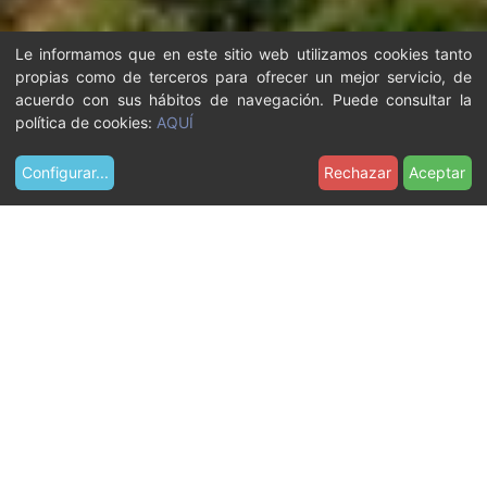
Le informamos que en este sitio web utilizamos cookies tanto
propias como de terceros para ofrecer un mejor servicio, de
acuerdo con sus hábitos de navegación. Puede consultar la
política de cookies:
AQUÍ
Configurar
...
Rechazar
Aceptar
U
Recursos
Imágenes
foto-15
s
t
e
d
e
s
t
á