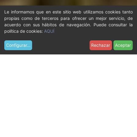
Le informamos que en este sitio web utilizamos cookies tanto
propias como de terceros para ofrecer un mejor servicio, de
acuerdo con sus hábitos de navegación. Puede consultar la
política de cookies:
AQUÍ
Configurar
...
Rechazar
Aceptar
U
Qué hacer
El castillo
s
t
VIVE EL CASTILLO
e
d
e
El Castillo de Castelldefels
s
t
es una de las joyas
á
históricas de la ciudad y
a