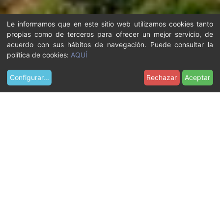
Le informamos que en este sitio web utilizamos cookies tanto
propias como de terceros para ofrecer un mejor servicio, de
acuerdo con sus hábitos de navegación. Puede consultar la
política de cookies:
AQUÍ
Configurar
...
Rechazar
Aceptar
U
Recursos
Imágenes
foto-13
s
t
e
d
e
s
t
á
a