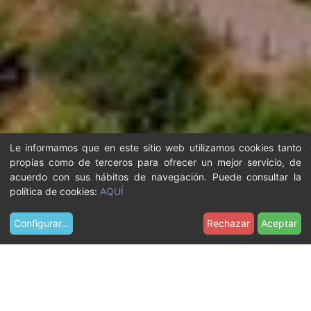
Le informamos que en este sitio web utilizamos cookies tanto
propias como de terceros para ofrecer un mejor servicio, de
acuerdo con sus hábitos de navegación. Puede consultar la
política de cookies:
AQUÍ
Configurar
...
Rechazar
Aceptar
U
Recursos
Imágenes
s
Cuerpo B, la ampliación del castillo
t