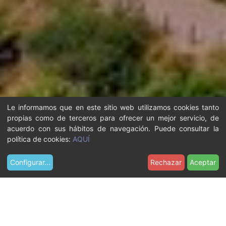
Le informamos que en este sitio web utilizamos cookies tanto
propias como de terceros para ofrecer un mejor servicio, de
acuerdo con sus hábitos de navegación. Puede consultar la
política de cookies:
AQUÍ
Configurar
...
Rechazar
Aceptar
U
Recursos
Imágenes
s
Canal Olímpico de Cataluña Juegos Olímp…
t