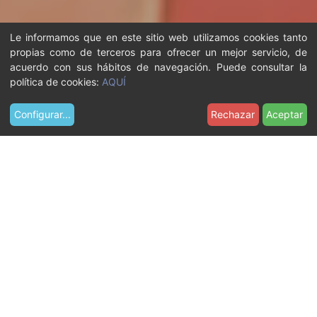
Le informamos que en este sitio web utilizamos cookies tanto
propias como de terceros para ofrecer un mejor servicio, de
acuerdo con sus hábitos de navegación. Puede consultar la
política de cookies:
AQUÍ
Configurar
...
Rechazar
Aceptar
U
Qué hacer
En familia
s
t
TURISMO FAMILIAR
e
d
EN CASTELLDEFELS
e
s
t
Castelldefels es una
á