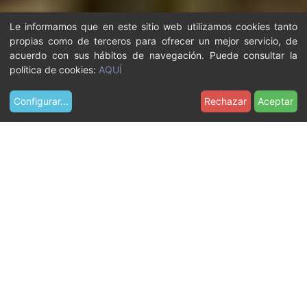
Le informamos que en este sitio web utilizamos cookies tanto
propias como de terceros para ofrecer un mejor servicio, de
acuerdo con sus hábitos de navegación. Puede consultar la
política de cookies:
AQUÍ
Configurar
...
Rechazar
Aceptar
U
Qué hacer
El castillo
s
t
VIVE EL CASTILLO
e
d
e
El Castillo de Castelldefels
s
t
es una de las joyas
á
históricas de la ciudad y
a