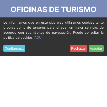
OFICINAS DE TURISMO
Le informamos que en este sitio web utilizamos cookies tanto
Oficina de Turismo – Centro
propias como de terceros para ofrecer un mejor servicio, de
+34 93 635 27 27
acuerdo con sus hábitos de navegación. Puede consultar la
turismo@castelldefels.org
política de cookies:
AQUÍ
Calle Pintor Serrasanta, 4
Castelldefels – Barcelona
Configurar
...
Rechazar
Aceptar
Horario
De lunes a domingo de 10:30h a 14h
De martes a sábado de 10:30h a 13:30h y de 15h a
17h.
Oficina de Turismo – Playa
+34 93 635 27 27
turismo@castelldefels.org
Paseo Marítimo, 155