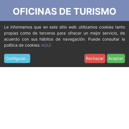
OFICINAS DE TURISMO
Le informamos que en este sitio web utilizamos cookies tanto
Oficina de Turismo – Centro
propias como de terceros para ofrecer un mejor servicio, de
+34 93 635 27 27
acuerdo con sus hábitos de navegación. Puede consultar la
turismo@castelldefels.org
política de cookies:
AQUÍ
Calle Pintor Serrasanta, 4
Castelldefels – Barcelona
Configurar
...
Rechazar
Aceptar
Horario
De lunes a domingo de 10:30h a 14h
De martes a sábado de 10:30h a 13:30h y de 15h a
17h.
Oficina de Turismo – Playa
+34 93 635 27 27
turismo@castelldefels.org
Paseo Marítimo, 155