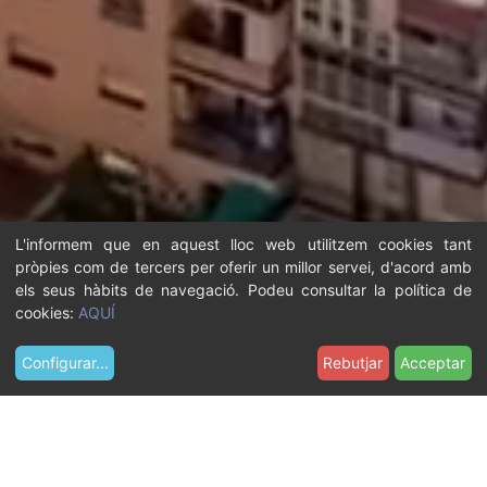
L'informem que en aquest lloc web utilitzem cookies tant
pròpies com de tercers per oferir un millor servei, d'acord amb
els seus hàbits de navegació. Podeu consultar la política de
cookies:
AQUÍ
Configurar
...
Rebutjar
Acceptar
S
On dormir
o